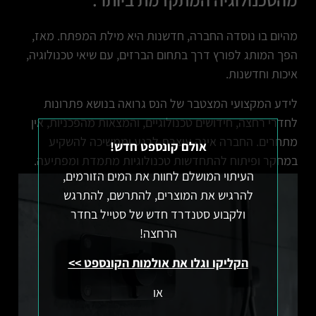
מהיום בו נוסדה החברה, חדשנות היא מילת המפתח. מאז,
הפך המותג לפורץ דרך בתחום הברזים, עם שיאי טכנולוגיה,
איכות וחדשנות.
לידע המקצועי המצטבר של הנס גרואה בנושא פתרונות
לחדרי רחצה, חידושים טכנולוגיים, והמצאות מהפכניות, אין
×
מתחרים. החברה אינה עוצרת לרגע וממשיכה להשקיע
אולם קונספט חדש!
במחקר ופיתוח להתחדשות טכנולוגיות מתמדת ומפתיעה.
העיתוי המושלם לחוות את המים הזורמים,
להרגיש את המוצרים, להתרשם, להתרגש
ולקבוע סטנדרד חדש של סטייל בחדר
הרחצה!
הקליקו וגלו את אולמות הקונספט >>
או