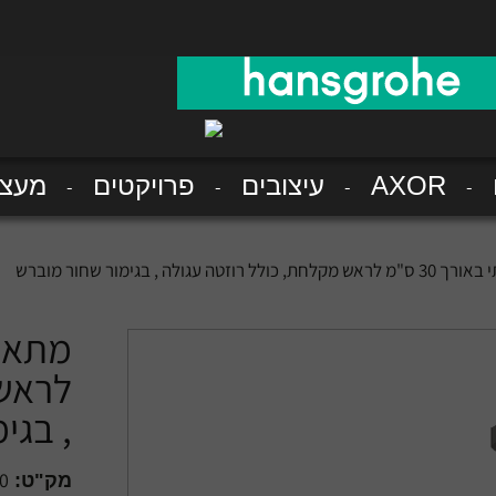
AXOR
עיצובים
פרויקטים
מעצב
זטה עגולה , בגימור שחור מוברש
לראש 
, בגי
0
מק"ט: