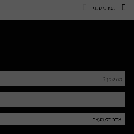
מפרט טכני
שם
מלא
דוא"ל