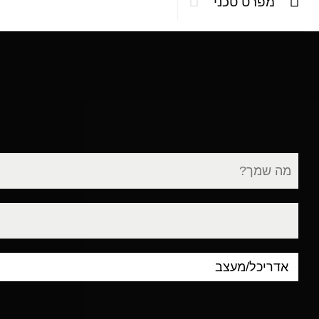
מפרט טכני
שם
מלא
דוא"ל