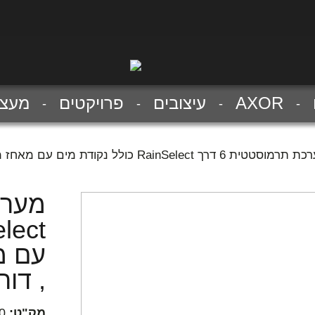
AXOR
עיצובים
פרויקטים
מעצב
ת 6 דרך RainSelect כולל נקודת מים עם מאחז מובנה , גימור כרום , דורש חלק פנימי 15312181
עם מ
, דורש 
מק"ט:
0