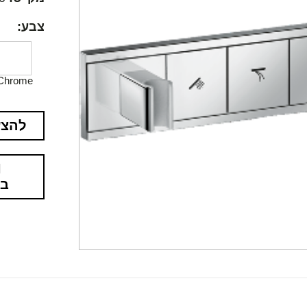
צבע:
Chrome
להצע
בא