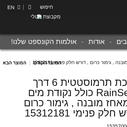
חיפוש
חיפוש
EN
מקבוצת נוטלי
ים
אודות
אולמות הקונספט שלנו!
|
המוצר הקודם
המוצר הבא
מערכת תרמוסטטית 6 דרך
RainSelect כולל נקודת מים
אחז מובנה , גימור כרום
חלק פנימי 15312181
1535700