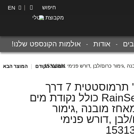
חיפוש
חיפוש
EN
מקבוצת נוטלי
ים
אודות
אולמות הקונספט שלנו!
|
המוצר הקודם
המוצר הבא
מער' תרמוסטטית 7 דרך
RainSelect כולל נקודת מים
אחז מובנה ,גימור
לבן ,דורש פנימי
1531