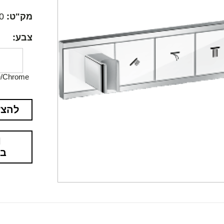
מק"ט:
0
צבע:
e/Chrome
להצע
בא