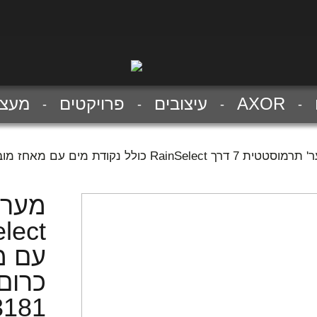
AXOR
עיצובים
פרויקטים
מעצב
7 דרך RainSelect כולל נקודת מים עם מאחז מובנה ,גימור כרום/לבן ,דורש פנימי 15313181
עם מ
כרום/
3181