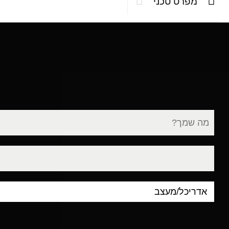
מפרט טכני
שם
מלא
דוא"ל