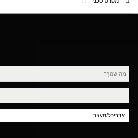
מפרט טכני
שם
מלא
דוא"ל