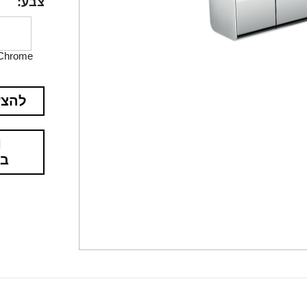
צבע:
Chrome
להצע
בא