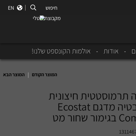
חיפוש
חיפוש
EN
מקבוצת נוטלי
ם
אודות
אולמות הקונספט שלנו!
|
המוצר הקודם
המוצר הבא
 תרמוסטטית חיצונית
לאמבטיה מדגם Ecostat
ור שחור מט
131146