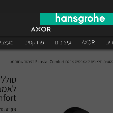
רים
AXOR
עיצובים
פרויקטים
מעצבי
נית לאמבטיה מדגם Ecostat Comfort בגימור שחור מט
סוללה
Comfort בגימ
מק"ט:
70