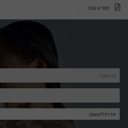
מפרט טכני
שם
מלא
דוא"ל