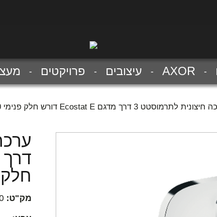
AXOR
עיצובים
פרויקטים
מעצב
צונית לתרמוסטט 3 דרך מדגם Ecostat E דורש חלק פנימי 01800180
חלק פנימ
מק"ט:
0