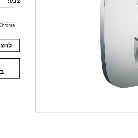
צבע:
Chrome
להצע
בא