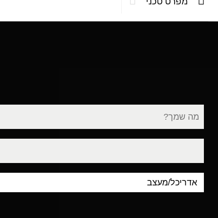
מפרט טכני
שם
מלא
דוא"ל