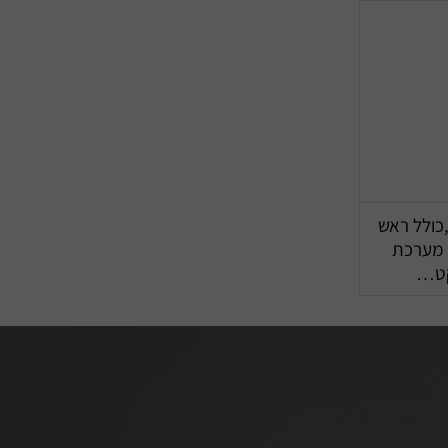
וט משולב דגם קרומה 280,כולל ראש
2 ממ עם מערכת
קט…