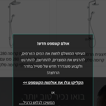
×
אולם קונספט חדש!
מ
העיתוי המושלם לחוות את המים הזורמים,
צונית תרמוסטטית מדגם
מקלחת קוטר 80
להרגיש את המוצרים, להתרשם, להתרגש
קרומה סלקט S
אויר,מזלף קרומה סל
ולקבוע סטנדרד חדש של סטייל בחדר
הרחצה!
הקליקו וגלו את אולמות הקונספט >>
או
בואו נכיר טוב יותר.
המשיכו לגלוש כרגיל…