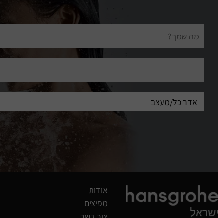
שם
מלא
דוא"ל
אודות
מפיצים
צור קשר