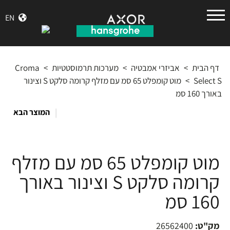
הנס
EN
גרואה
דף הבית
>
אביזרי אמבטיה
>
מערכות תרמוסטטיות
>
Croma
Select S
>
מוט קומפלט 65 סמ עם מזלף קרומה סלקט S וצינור
באורך 160 סמ
|
המוצר הבא
מוט קומפלט 65 סמ עם מזלף
קרומה סלקט S וצינור באורך
160 סמ
מק"ט:
26562400