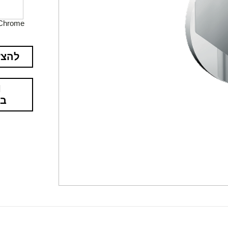
Chrome
להצע
בא