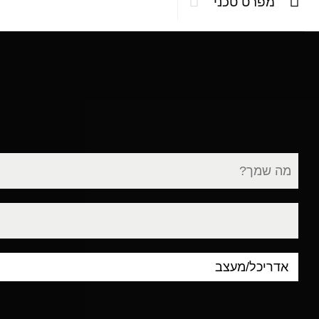
מפרט טכני
שם
מלא
דוא"ל