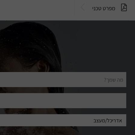
מפרט טכני
שם
מלא
דוא"ל