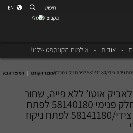
חיפוש
חיפוש
EN
מקבוצת נוטלי
ם
אודות
אולמות הקונספט שלנו!
|
המוצר הקודם
המוצר הבא
 לאביק אוטו’ ללא פייה, שחור
מט, חלק פנימי 58140180 לפתח
ניקוז צידי/58141180 לפתח ניקוז