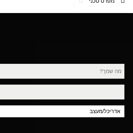
מפרט טכני
שם
מלא
דוא"ל