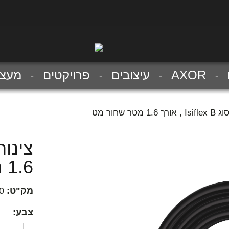
AXOR
עיצובים
פרויקטים
מעצב
1. מטר שחור מט
1.6 מטר שחור מט
מק"ט:
0
צבע: