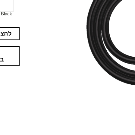
Black
להצע
בא