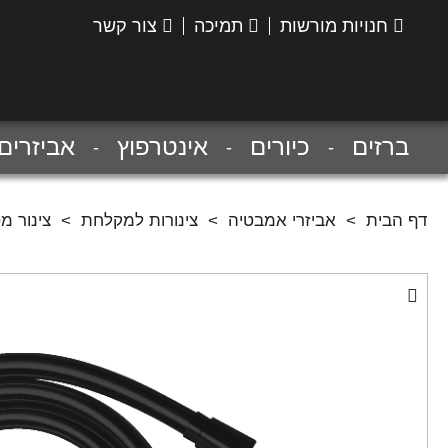
חנויות מורשות
תמיכה
צור קשר
הנס
גרואה
ברזים
כיורים
אינטרפוץ
אביזרים
דף הבית
>
אביזרי אמבטיה
>
צינורות למקלחת
>
צינור מסוג Isiflex B , אורך 6