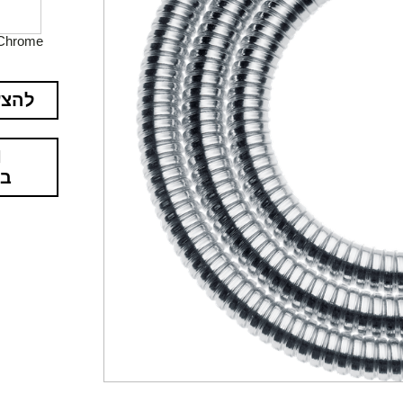
Chrome
להצע
בא