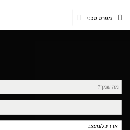
מפרט טכני
שם
מלא
דוא"ל