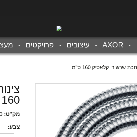
AXOR
עיצובים
פרויקטים
מעצב
ת שרשורי קלאסיק 160 ס"מ
צינו
160 ס"מ
מק"ט:
0
צבע: