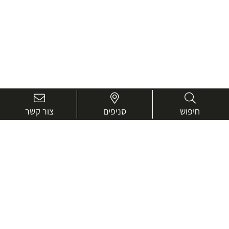
חיפוש
סניפים
צור קשר
בואו נכיר טוב יותר.
אנחנו כאן כדי לעזור ולייעץ בכל שאלה
שם
מלא