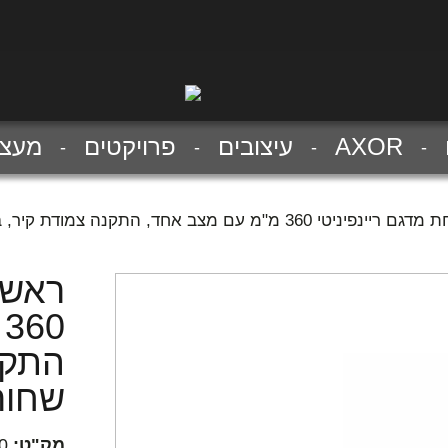
AXOR
עיצובים
פרויקטים
מעצב
3 מ"מ עם מצב אחד, התקנה צמודת קיר, בגימור שחור מוברש
ראש 
0
התקנ
שחור
מק"ט:
0