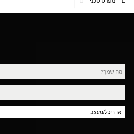
מפרט טכני
שם
מלא
דוא"ל