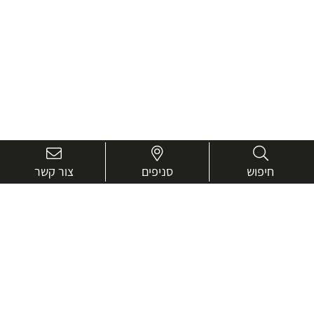
חיפוש
סניפים
צור קשר
בואו נכיר טוב יותר.
אנחנו כאן כדי לעזור ולייעץ בכל שאלה
שם