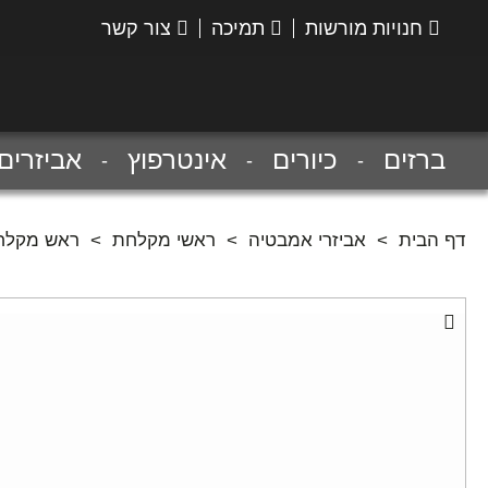
חנויות מורשות
תמיכה
צור קשר
הנס
גרואה
ברזים
כיורים
אינטרפוץ
אביזרים
דף הבית
>
אביזרי אמבטיה
>
ראשי מקלחת
>
ראש מקלחת 220 ממ מסדרת קרומה עם מערכת אוויר דורש זרוע 27413000 מהקי