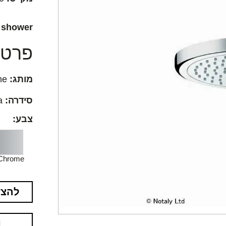
d shower
פרטים
מותג:
Hansgrohe
סידרה:
Croma
צבע:
Chrome
להצע