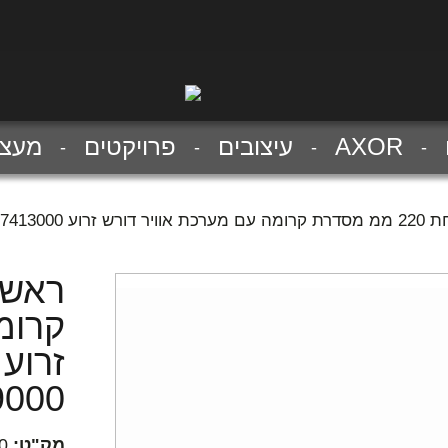
AXOR
עיצובים
פרויקטים
מעצב
ר או 27479000 מהתקרה
קרומ
7479000
מק"ט:
0