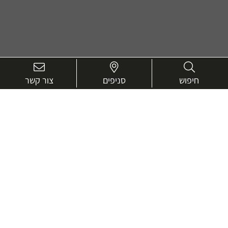
חיפוש
סניפים
צור קשר
בואו נכיר טוב יותר.
אנחנו כאן כדי לעזור ולייעץ בכל שאלה
שם
מלא
טלפון