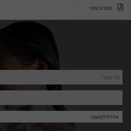
מפרט טכני
שם
מלא
דוא"ל