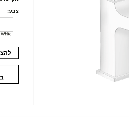
צבע:
White
להצע
בא