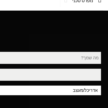
מפרט טכני
שם
מלא
דוא"ל