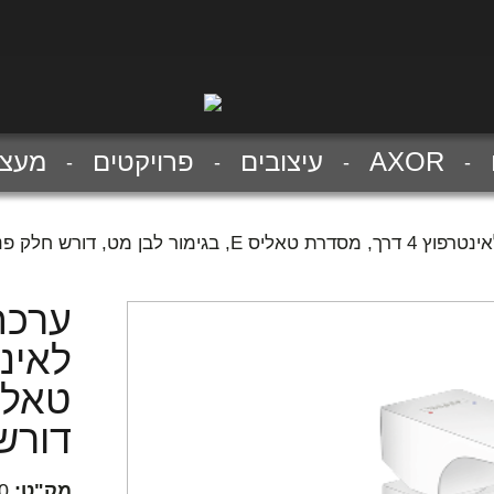
AXOR
עיצובים
פרויקטים
מעצב
 מט, דורש חלק פנימי 01800180
ערכה
דורש חל
מק"ט:
0