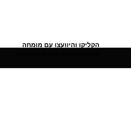
הקליקו והיוועצו עם מומחה
זו הבחירה הכי טובה שתעשו! ←