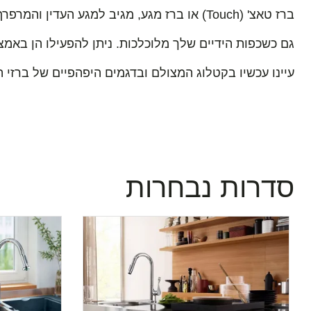
ברז טאצ' (Touch) או ברז מגע, מגיב למגע העדין והמרפרף ביותר, של גב כף היד או הזרוע –מה שמאפשר לו להישאר נקי והיגייני,
גם כשכפות הידיים שלך מלוכלכות. ניתן להפעילו הן באמצע
עיינו עכשיו בקטלוג המצולם ובדגמים היפהפיים של ברזי 
סדרות נבחרות