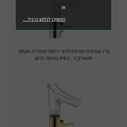
או
המשיכו לגלוש כרגיל…
ברז עם פיית פורצלן לכיור רחצה מסדרת אקסור
סטארק V , בסיס בגימור כרום