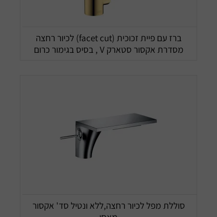
ברז עם פיית זכוכית (facet cut) לכיור רחצה
מסדרת אקסור סטארק V , בסיס בגימור כרום
סוללת מפל לכיור רחצה,ללא ונטיל סד' אקסור