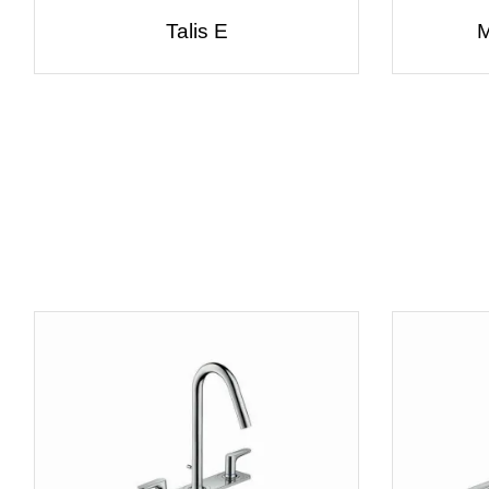
Talis E
M