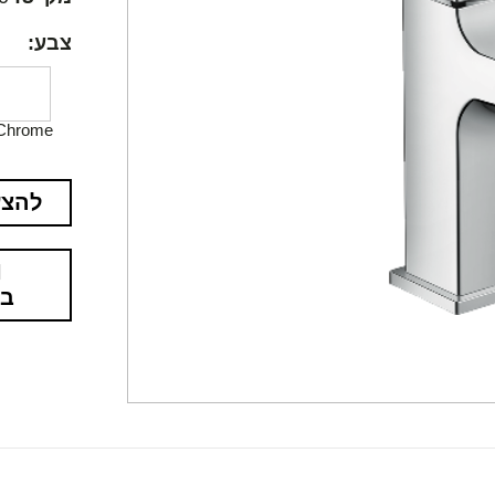
צבע:
Chrome
להצע
בא