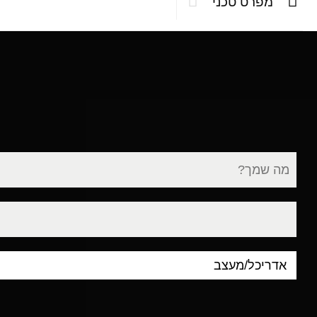
מפרט טכני
שם
מלא
דוא"ל