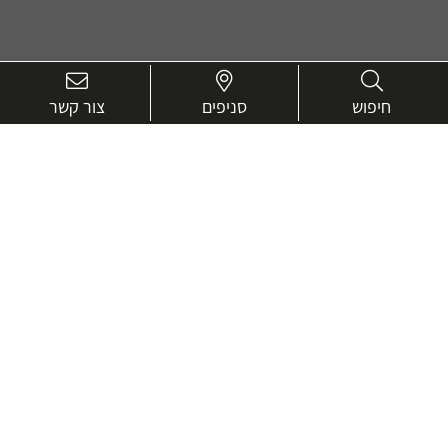
חיפוש
סניפים
צור קשר
בואו נכיר טוב יותר.
אנחנו כאן כדי לעזור ולייעץ בכל שאלה
שם
מלא
טלפון
דוא"ל