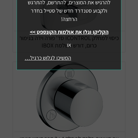
להרגיש את המוצרים, להתרשם, להתרגש
ולקבוע סטנדרד חדש של סטייל בחדר
הרחצה!
הקליקו וגלו את אולמות הקונספט >>
כיסוי למחלק ICONTROL סד' פורה וידה בגימור
או
כרום, דורש השלמת IBOX
המשיכו לגלוש כרגיל…