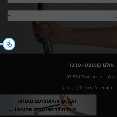
אולם קונספט - מרכז
טלפון מכירות: 03-5781544
כתובת: רח' הלח"י 10, בני-ברק
הקליקו והיוועצו עם מומחה
זו הבחירה הכי טובה שתעשו! ←