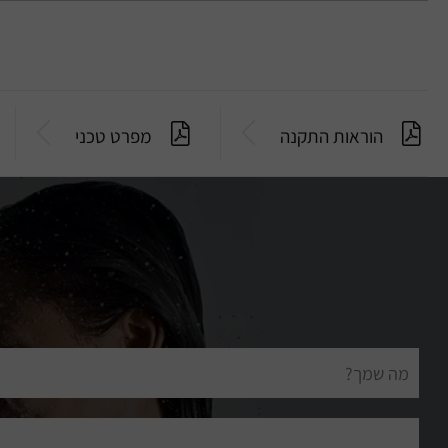
הוראות התקנה
מפרט טכני
שם
מלא
דוא"ל