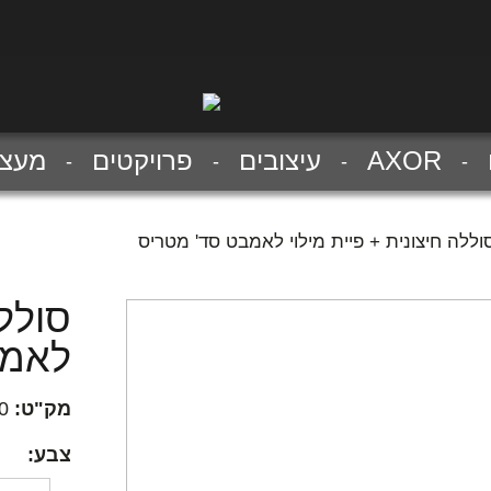
AXOR
עיצובים
פרויקטים
מעצב
וללה חיצונית + פיית מילוי לאמבט סד' מטריס
סוללה
לאמב
מק"ט:
0
צבע: