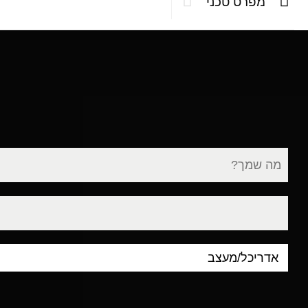
מפרט טכני
שם
מלא
דוא"ל