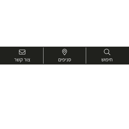
חיפוש
סניפים
צור קשר
בואו נכיר טוב יותר.
אנחנו כאן כדי לעזור ולייעץ בכל שאלה
שם
מלא