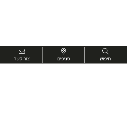
חיפוש
סניפים
צור קשר
בואו נכיר טוב יותר.
אנחנו כאן כדי לעזור ולייעץ בכל שאלה
שם
מלא