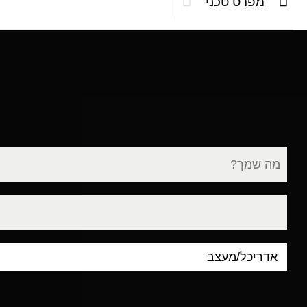
מפרט טכני
שם
מלא
דוא"ל