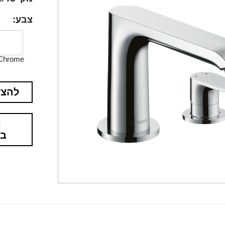
צבע:
Chrome
להצע
בא