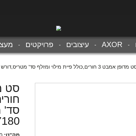
AXOR
עיצובים
פרויקטים
מעצב
מדופן אמבט 3 חורים,כולל פיית מילוי ומזלף סד' מטריס,דורש פנימי מדגם 13437180
חורים
סד' 
7180
מק"ט:
0