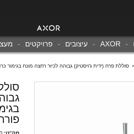
AXOR
עיצובים
פרויקטים
מעצב
סוללת פרח (ידית ג'ויסטיק) גבוהה לכיור רחצה מונח בגימור כרום
סוללת
גבוה
בגימו
פורה 
מק"ט:
0