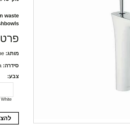
en waste
shbowls
פרטים
מותג:
Hansgrohe
סידרה:
PuraVida
צבע:
White
להצע