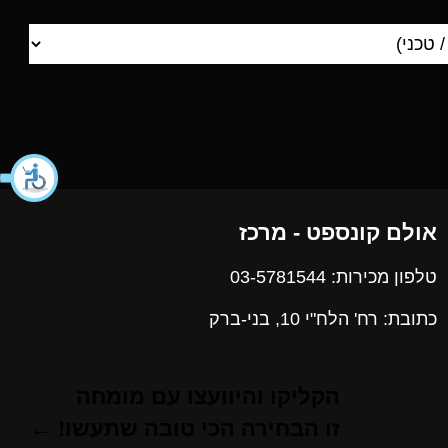
אולם קונספט - מרכז
טלפון מכירות: 03-5781544
כתובת: רח' הלח"י 10, בני-ברק
הקליקו והיוועצו עם מומחה
זו הבחירה הכי טובה שתעשו! ←