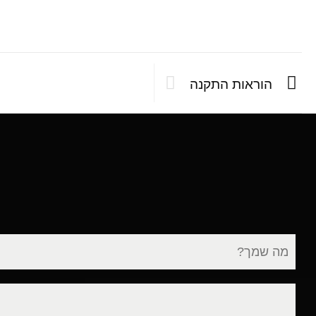
הוראות התקנה
שם
מלא
דוא"ל