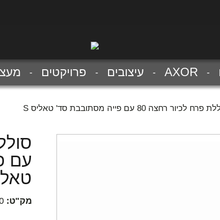
AXOR
עיצובים
פרויקטים
מעצב
פרח לכיור רחצה 80 עם פייה מסתובבת סד' טאליס S
עם פ
טאליס
מק"ט:
0