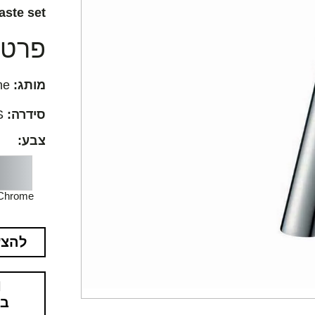
aste set
פרטים
מותג:
Hansgrohe
סידרה:
Talis S
צבע:
Chrome
להצע
בא