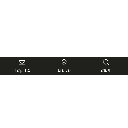
חיפוש
סניפים
צור קשר
בואו נכיר טוב יותר.
אנחנו כאן כדי לעזור ולייעץ בכל שאלה
שם