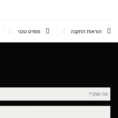
הוראות התקנה
מפרט טכני
שם
מלא
דוא"ל