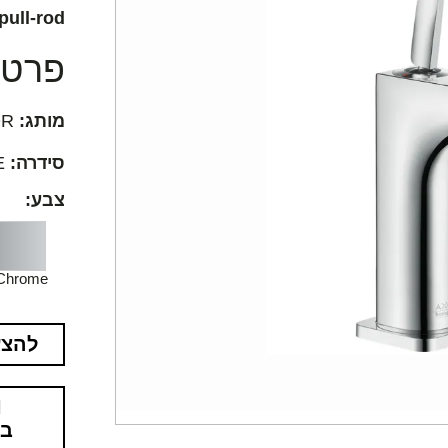
pull-rod
פרטים
מותג:
AXOR
סידרה:
AXOR Citterio E
צבע:
Chrome
להצע
בא