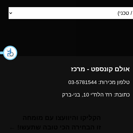
אולם קונספט - מרכז
טלפון מכירות: 03-5781544
כתובת: רח' הלח"י 10, בני-ברק
הקליקו והיוועצו עם מומחה
זו הבחירה הכי טובה שתעשו! ←