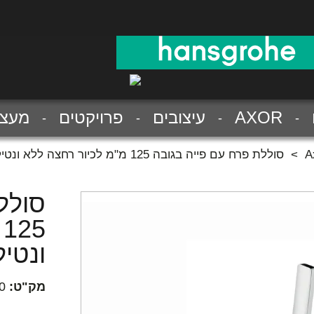
AXOR
עיצובים
פרויקטים
מעצב
>
סוללת פרח עם פייה בגובה 125 מ"מ לכיור רחצה ללא ונטיל מסדרת אקסור ציטריו E
סולל
5
ונטיל
מק"ט:
0