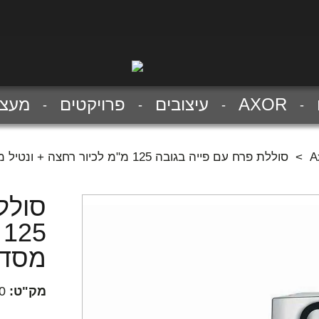
AXOR
עיצובים
פרויקטים
מעצב
>
סוללת פרח עם פייה בגובה 125 מ"מ לכיור רחצה + ונטיל מסדרת אקסור ציטריו E
סולל
5
מסדר
מק"ט:
0