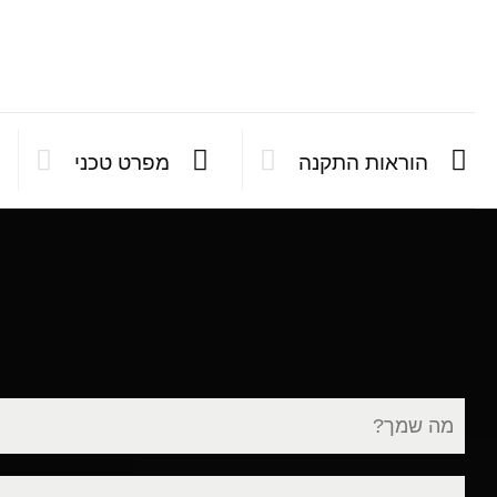
הוראות התקנה
מפרט טכני
שם
מלא
דוא"ל