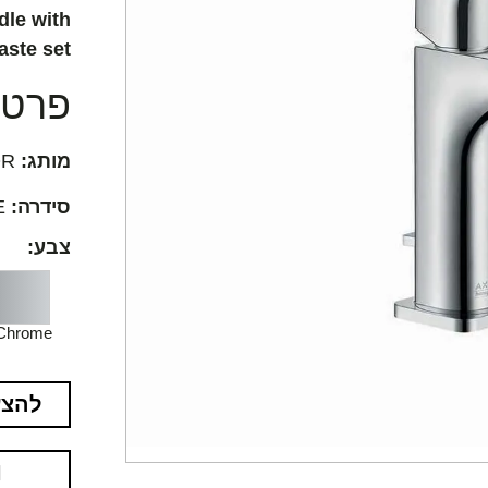
dle with
aste set
פרטים
מותג:
AXOR
סידרה:
AXOR Citterio E
צבע:
Chrome
להצע