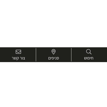
חיפוש
סניפים
צור קשר
בואו נכיר טוב יותר.
אנחנו כאן כדי לעזור ולייעץ בכל שאלה
שם