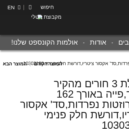
חיפוש
חיפוש
EN
מקבוצת נוטלי
ים
אודות
אולמות הקונספט שלנו!
|
המוצר הקודם
המוצר הבא
סוללת 3 חורים מהקיר
לכיור,פייה באורך 162
וזטות נפרדות,סד' אקסור
יו,דורשת חלק פנימי
1030