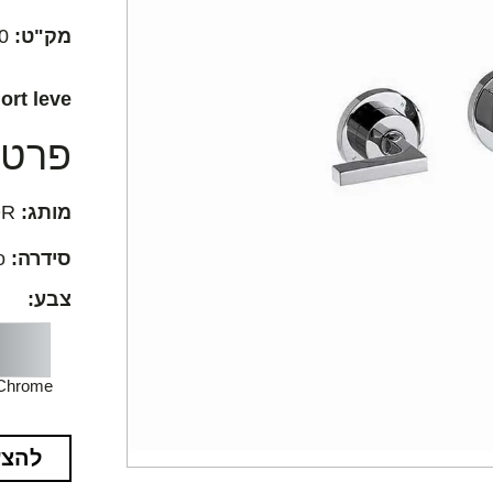
מק"ט:
0
ort leve
פרטים
מותג:
AXOR
סידרה:
AXOR Citterio
צבע:
Chrome
להצע