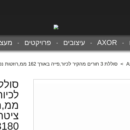
AXOR
עיצובים
פרויקטים
מעצב
>
סוללת 3 חורים מהקיר לכיור,פייה באורך 162 ממ,רוזטות נפרדות,סד' אקסור ציטריו,דורשת חלק פנימי 10303180
ממ,ר
ציטר
3180