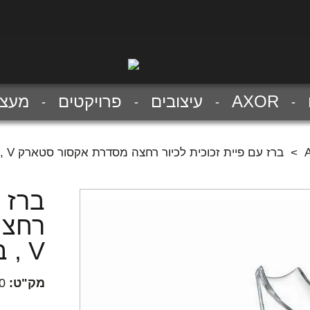
AXOR
עיצובים
פרויקטים
מעצב
>
ברז עם פיית זכוכית לכיור רחצה מסדרת אקסור סטארק V , בסיס בגימור כרום
ברז ע
רחצה
V , בסיס בגימור כרום
מק"ט:
0