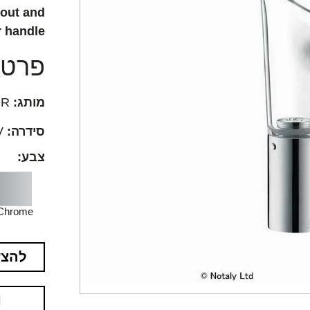
pout and
r handle
פרטים
מותג:
AXOR
סידרה:
Axor Starck V
צבע:
Chrome
להצע