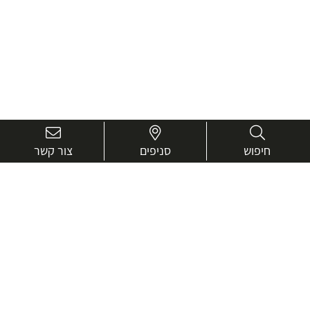
חיפוש
סניפים
צור קשר
בואו נכיר טוב יותר.
אנחנו כאן כדי לעזור ולייעץ בכל שאלה
שם
מלא