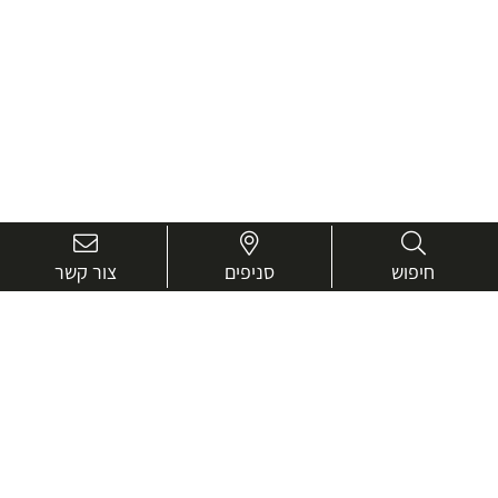
חיפוש
סניפים
צור קשר
בואו נכיר טוב יותר.
אנחנו כאן כדי לעזור ולייעץ בכל שאלה
שם