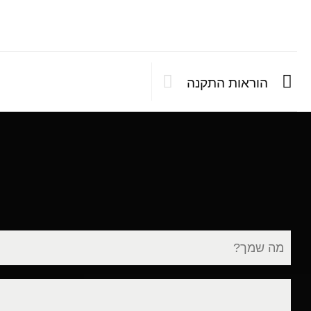
הוראות התקנה
שם
מלא
דוא"ל