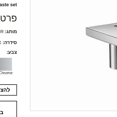
aste set
פרטים
מותג:
AXOR
סידרה:
AXOR Starck X
צבע:
Chrome
להצע
בא