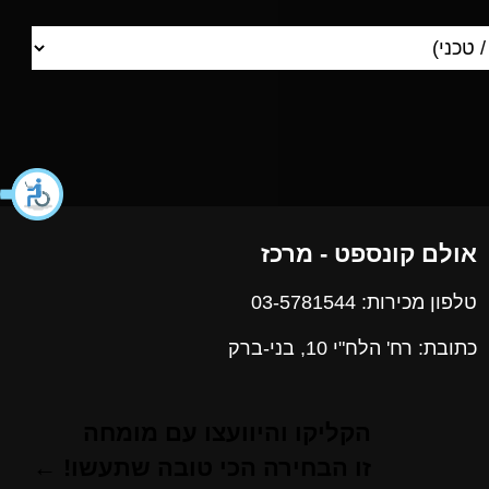
אולם קונספט - מרכז
טלפון מכירות: 03-5781544
כתובת: רח' הלח"י 10, בני-ברק
הקליקו והיוועצו עם מומחה
זו הבחירה הכי טובה שתעשו! ←