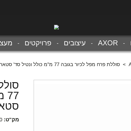
AXOR
עיצובים
פרויקטים
מעצב
>
סוללת פרח מפל לכיור בגובה 77 מ"מ כולל ונטיל סד' סטארק X
סולל
77
סטאר
מק"ט:
0