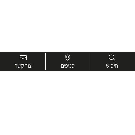
חיפוש
סניפים
צור קשר
בואו נכיר טוב יותר.
אנחנו כאן כדי לעזור ולייעץ בכל שאלה
שם
מלא