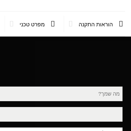
הוראות התקנה
מפרט טכני
שם
מלא
דוא"ל