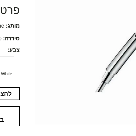
פרטים
מותג:
Hansgrohe
סידרה:
Crometta 100
צבע:
White
להצע
בא