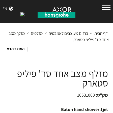
הנס
EN
גרואה
דף הבית
>
ברזים מעוצבים לאמבטיה
>
מזלפים
>
מזלף מצב
אחד סד' פיליפ סטארק
|
המוצר הבא
מזלף מצב אחד סד' פיליפ
סטארק
מק"ט:
10531000
Baton hand shower 1jet