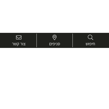
חיפוש
סניפים
צור קשר
בואו נכיר טוב יותר.
אנחנו כאן כדי לעזור ולייעץ בכל שאלה
שם
מלא