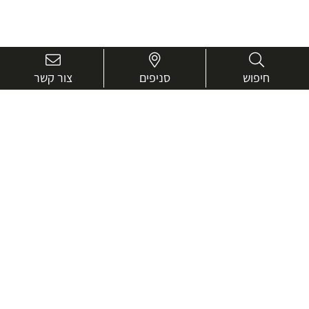
חיפוש
סניפים
צור קשר
בואו נכיר טוב יותר.
אנחנו כאן כדי לעזור ולייעץ בכל שאלה
שם
מלא
טלפון