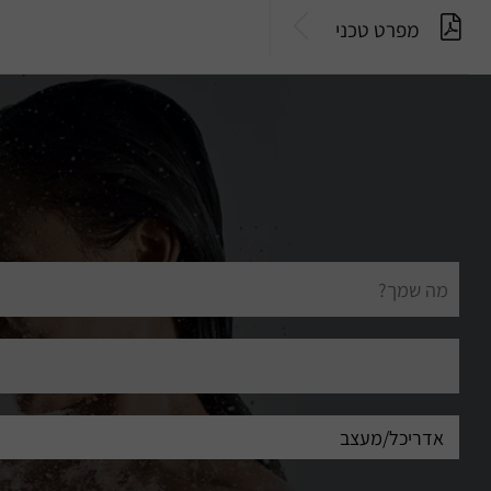
מפרט טכני
שם
מלא
דוא"ל