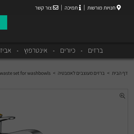
חנויות מורשות
תמיכה
צור קשר
הנס
גרואה
ברזים
כיורים
אינטרפוץ
אביז
דף הבית
>
ברזים מעוצבים לאמבטיה
>
p waste set for washbowls