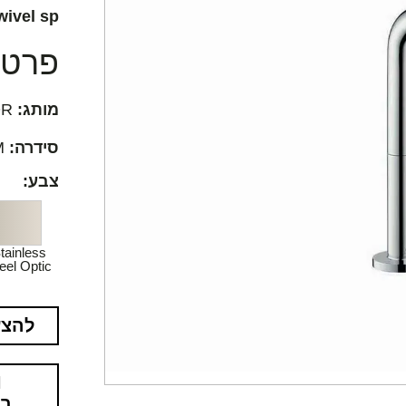
ivel sp.
פרטים
מותג:
AXOR
סידרה:
AXOR Citterio M
צבע:
tainless
eel Optic
להצע
בא