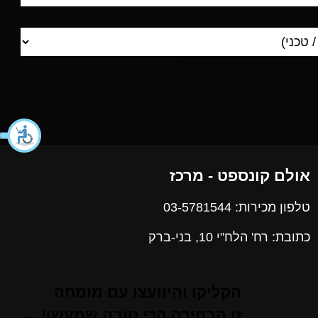
אולם קונספט - מרכז
טלפון מכירות: 03-5781544
כתובת: רח' הלח"י 10, בני-ברק
הקליקו והיוועצו עם מומחה
זו הבחירה הכי טובה שתעשו! ←