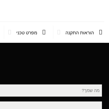
הוראות התקנה
מפרט טכני
שם
מלא
דוא"ל