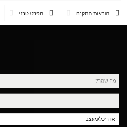
הוראות התקנה
מפרט טכני
שם
מלא
דוא"ל