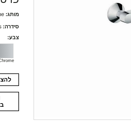
מותג:
Hansgrohe
סידרה:
Logis
צבע:
Chrome
להצע
בא