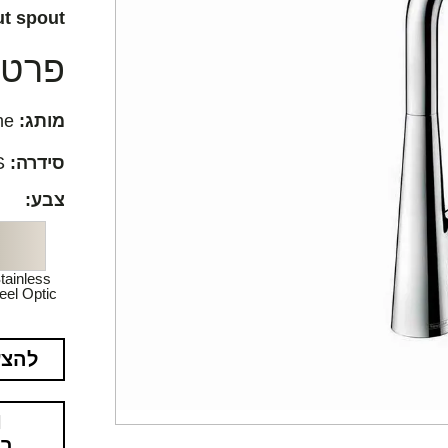
ut spout
פרטים
מותג:
Hansgrohe
סידרה:
Talis Select S
צבע:
tainless
eel Optic
להצע
בא