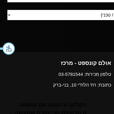
אולם קונספט - מרכז
טלפון מכירות: 03-5781544
כתובת: רח' הלח"י 10, בני-ברק
הקליקו והיוועצו עם מומחה
זו הבחירה הכי טובה שתעשו! ←