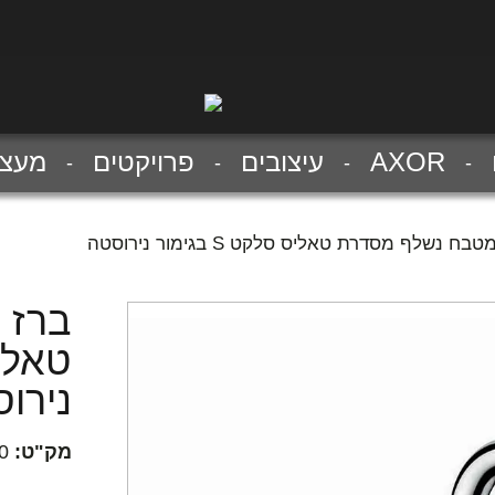
AXOR
עיצובים
פרויקטים
מעצב
בח נשלף מסדרת טאליס סלקט S בגימור נירוסטה
ברז 
נירו
מק"ט:
0