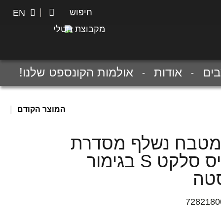
חיפוש
חיפוש
EN
מקבוצת נוטלי
ים
אודות
אולמות הקונספט שלנו!
|
המוצר הקודם
מטבח נשלף מסדרת
טאליס סלקט S בגימור
סטה
7282180