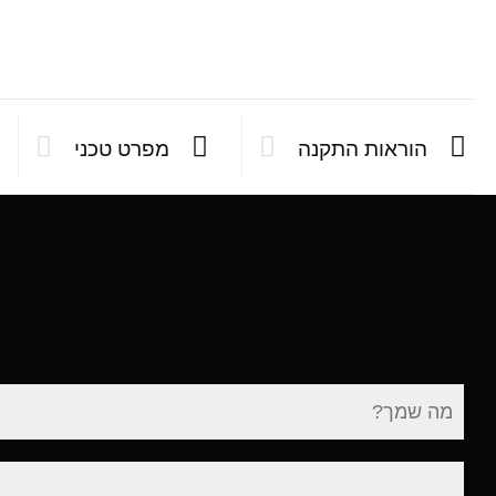
הוראות התקנה
מפרט טכני
שם
מלא
דוא"ל