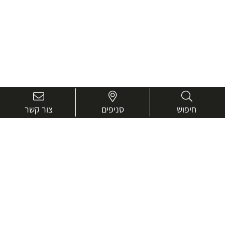
חיפוש
סניפים
צור קשר
בואו נכיר טוב יותר.
אנחנו כאן כדי לעזור ולייעץ בכל שאלה
שם
מלא